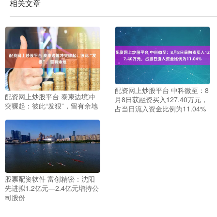
相关文章
配资网上炒股平台 中科微至：8
配资网上炒股平台 泰柬边境冲
月8日获融资买入127.40万元，
突骤起：彼此“发狠”，留有余地
占当日流入资金比例为11.04%
股票配资软件 富创精密：沈阳
先进拟1.2亿元—2.4亿元增持公
司股份