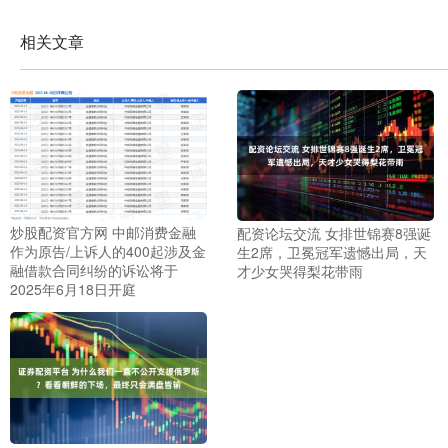
相关文章
炒股配资官方网 中邮消费金融
配资论坛交流 女排世锦赛8强诞
作为原告/上诉人的400起涉及金
生2席，卫冕冠军遗憾出局，天
融借款合同纠纷的诉讼将于
才少女哭得梨花带雨
2025年6月18日开庭