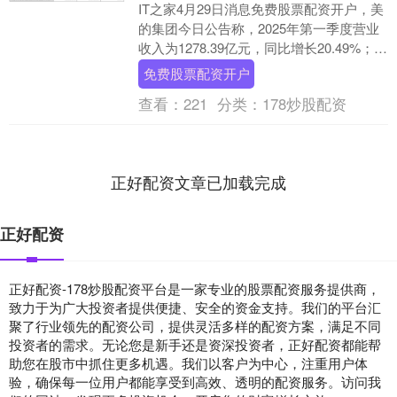
IT之家4月29日消息免费股票配资开户，美
的集团今日公告称，2025年第一季度营业
收入为1278.39亿元，同比增长20.49%；归
属于上市公司股东的净利润为1....
免费股票配资开户
查看：
221
分类：
178炒股配资
正好配资文章已加载完成
正好配资
正好配资-178炒股配资平台是一家专业的股票配资服务提供商，
致力于为广大投资者提供便捷、安全的资金支持。我们的平台汇
聚了行业领先的配资公司，提供灵活多样的配资方案，满足不同
投资者的需求。无论您是新手还是资深投资者，正好配资都能帮
助您在股市中抓住更多机遇。我们以客户为中心，注重用户体
验，确保每一位用户都能享受到高效、透明的配资服务。访问我