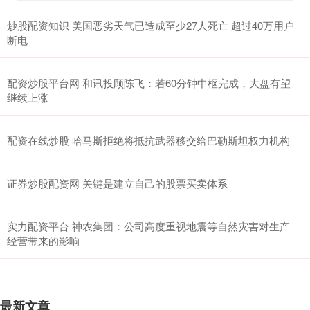
炒股配资知识 美国恶劣天气已造成至少27人死亡 超过40万用户
断电
配资炒股平台网 和讯投顾陈飞：若60分钟中枢完成，大盘有望
继续上涨
配资在线炒股 哈马斯拒绝将抵抗武器移交给巴勒斯坦权力机构
证券炒股配资网 关键是建立自己的股票买卖体系
实力配资平台 神农集团：公司高度重视地震等自然灾害对生产
经营带来的影响
最新文章